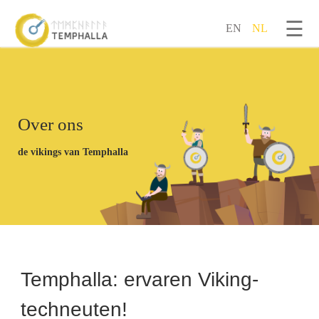
☰
EN
NL
Overslaan en naar de inhoud gaan
Over ons
de vikings van Temphalla
Temphalla: ervaren Viking-
techneuten!